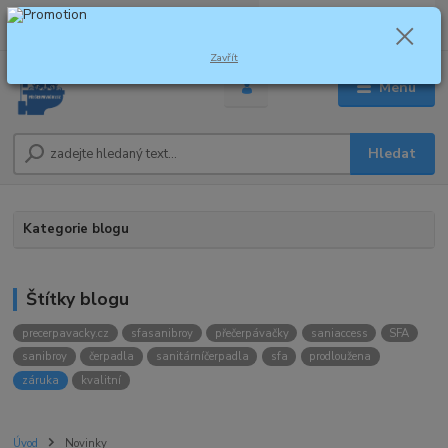
0
ks
za
0,00 Kč
Zavřít
Menu
Hledat
Kategorie blogu
Štítky blogu
precerpavacky.cz
sfasanibroy
přečerpávačky
saniaccess
SFA
sanibroy
čerpadla
sanitárníčerpadla
sfa
prodloužena
záruka
kvalitní
Úvod
Novinky