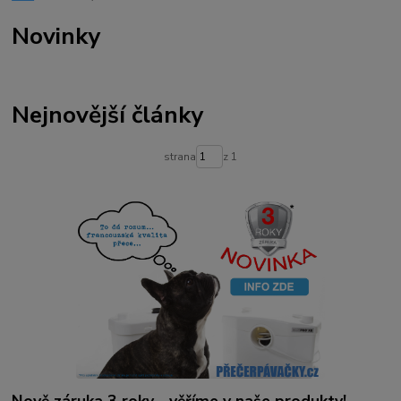
Novinky
Nejnovější články
strana
z 1