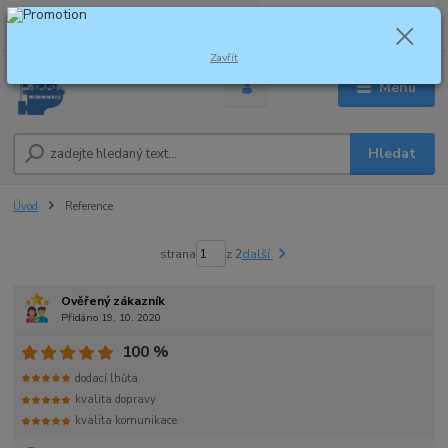
0
ks
za
0,00 Kč
Zavřít
Menu
Hledat
Úvod
Reference
strana
z 2
další
Ověřený zákazník
Přidáno 19. 10. 2020
100 %
dodací lhůta
kvalita dopravy
kvalita komunikace