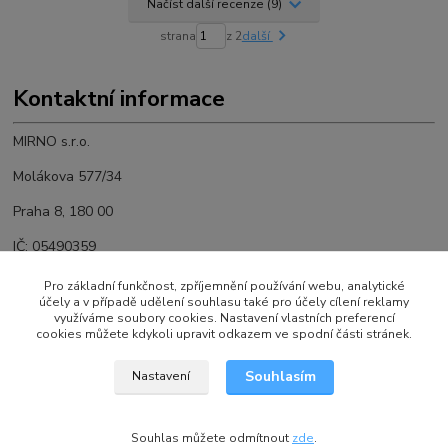
Načíst další recenze (9)
strana
z 2
další
Kontaktní informace
MIRNO s.r.o.
Molákova 577/34
Praha 8, 180 00
IČ:
05490359
DIČ: CZ
05490359
Pro základní funkčnost, zpříjemnění používání webu, analytické
účely a v případě udělení souhlasu také pro účely cílení reklamy
tel: 702 919 589
využíváme soubory cookies. Nastavení vlastních preferencí
cookies můžete kdykoli upravit odkazem ve spodní části stránek.
email: precerpavacky@gmail.com
Souhlasím
Nastavení
Souhlas můžete odmítnout
zde
.