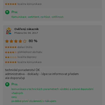
kvalita komunikace
Pro:
Komunikace, sortiment, rychlost, vstřícnost.
Ověřený zákazník
Přidáno 04. 06. 2017
80 %
dodací lhůta
přehlednost obchodu
kvalita dopravy
kvalita komunikace
technické poradenství OK
administrativa - doklady - lépe se informovat předem
ale doporučuji
Pro:
komunikace o technických parametrech výrobků a přesné doporučení
vhodných
ceny
po dobré první zkušenosti s nákupem