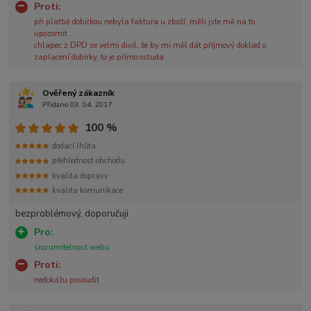
Proti:
při platbě dobírkou nebyla faktura u zboží, měli jste mě na to
upozornit
chlapec z DPD se velmi divil, že by mi měl dát příjmový doklad o
zaplacení dobírky, to je přímo ostuda
Ověřený zákazník
Přidáno 03. 04. 2017
100 %
dodací lhůta
přehlednost obchodu
kvalita dopravy
kvalita komunikace
bezproblémový, doporučuji
Pro:
srozumitelnost webu
Proti:
nedokážu posoudit