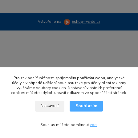
Vytvořeno na
Eshop-rychle.cz
Pro základní funkčnost, zpříjemnění používání webu, analytické
účely a v případě udělení souhlasu také pro účely cílení reklamy
využíváme soubory cookies. Nastavení vlastních preferencí
cookies můžete kdykoli upravit odkazem ve spodní části stránek.
Souhlasím
Nastavení
Souhlas můžete odmítnout
zde
.