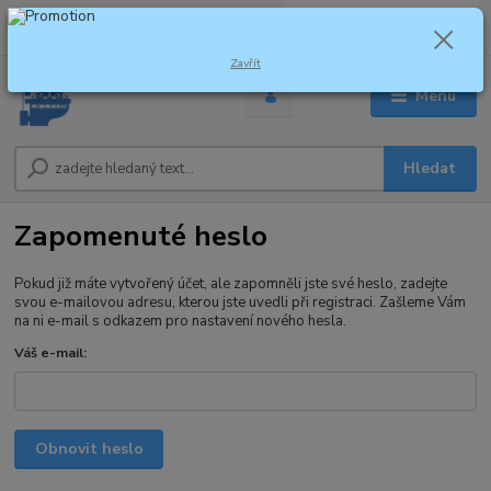
0
ks
za
0,00 Kč
Zavřít
Menu
Hledat
Zapomenuté heslo
Pokud již máte vytvořený účet, ale zapomněli jste své heslo, zadejte
svou e-mailovou adresu, kterou jste uvedli při registraci. Zašleme Vám
na ni e-mail s odkazem pro nastavení nového hesla.
Váš e-mail:
Obnovit heslo