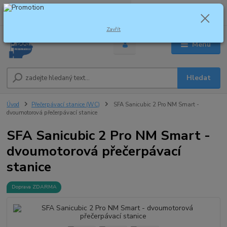
0
ks
za
0,00 Kč
Zavřít
Menu
Hledat
Úvod
Přečerpávací stanice (WC)
SFA Sanicubic 2 Pro NM Smart -
dvoumotorová přečerpávací stanice
SFA Sanicubic 2 Pro NM Smart -
dvoumotorová přečerpávací
stanice
Doprava ZDARMA