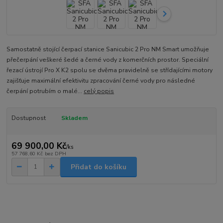
Samostatně stojící čerpací stanice Sanicubic 2 Pro NM Smart umožňuje
přečerpání veškeré šedé a černé vody z komerčních prostor. Speciální
řezací ústrojí Pro X K2 spolu se dvěma pravidelně se střídajícími motory
zajišťuje maximální efektivitu zpracování černé vody pro následné
čerpání potrubím o malé...
celý popis
Dostupnost
Skladem
69 900,00 Kč
/
ks
57 768,60 Kč
bez DPH
Přidat do košíku