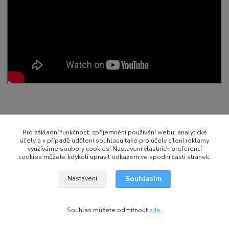
Původ zboží
Pro základní funkčnost, zpříjemnění používání webu, analytické
účely a v případě udělení souhlasu také pro účely cílení reklamy
Zboží zařazeno v kategoriích
využíváme soubory cookies. Nastavení vlastních preferencí
cookies můžete kdykoli upravit odkazem ve spodní části stránek.
Přečerpávací stanice (WC)
Souhlasím
Nastavení
Souhlas můžete odmítnout
zde
.
Vytvořeno na
Eshop-rychle.cz