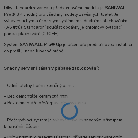
Díky standardizovanému předstěnovému modulu je
SANIWALL
Pro® UP
vhodný pro všechny modely závěsných toalet. Je
vybaven tichým a úsporným systémem s duálním splachováním
(3/6 litrů). Standardní součást dodávky je chromový ovládací
panel splachování (GROHE).
Systém
SANIWALL Pro® Up
je určen pro předstěnovou instalaci
do profilů, nebo k nosné stěně.
Snadný servisní zásah v případě zablokování:
- Odnímatelný horní skleněný panel:
• Bez demontáže keramické mísy
• Bez demontáže přečerpávacího systému
- Přečerpávací systém je vybaven dvojím snadným přístupem
k funkčním částem:
• Přímý přístup k řezacímu ústrojí v případě zablokování cizím