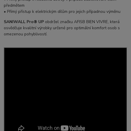
předmětem
• Přímý přístup k elektrickým dílům pro jejich případnou výměnu
SANIWALL Pro® UP
obdržel značku AFISB BIEN VIVRE, která
osvědčuje kvalitní výrobky určené pro optimální komfort osob s
omezenou pohyblivostí.