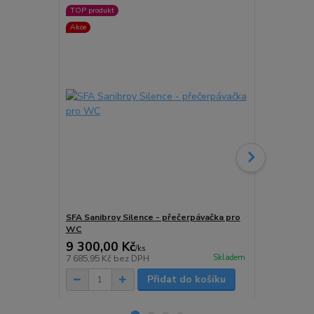
TOP produkt
TOP produkt
Akce
Akce
SFA Sanibroy Silence - přečerpávačka pro
SFA SANITOP
WC
WC a umyva
9 300,00 Kč
10 100,0
/
ks
Skladem
7 685,95 Kč
bez DPH
8 347,11 Kč
Přidat do košíku