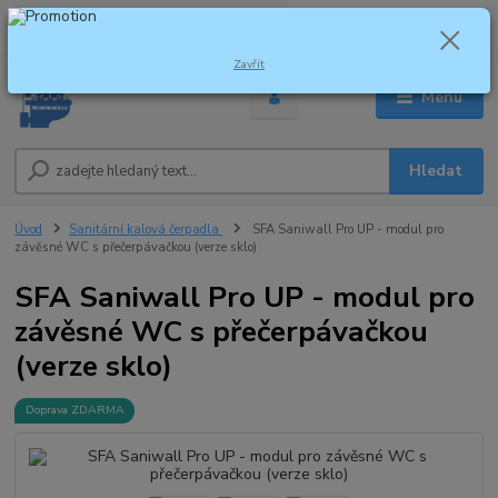
0
ks
za
0,00 Kč
Zavřít
Menu
Hledat
Úvod
Sanitární kalová čerpadla
SFA Saniwall Pro UP - modul pro
závěsné WC s přečerpávačkou (verze sklo)
SFA Saniwall Pro UP - modul pro
závěsné WC s přečerpávačkou
(verze sklo)
Doprava ZDARMA